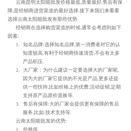
云南
昆明太阳能批发
价格最低
,
质量最好
,
售后有保
障
,
是经销商进货渠道的最好选择
.
接下来我们来看看
选择云南太阳能批发有那些优势
.
经销商在选择购货渠道的时候
,
通常会考虑到如下
因素
:
1. 知名品牌
:
选择知名品牌
,
第一消费者对它的认
知度较高
,
有利于经销商快速清货
,
不会有太多
产品积压
.
2. 大厂家：为什么建议一定要选择大的厂家呢
,
因为大的厂家它提供的不光是产品
,
更多还提
供一些扶持
,
比如价格上的优费
,
活动促销
,
定期
支持原产品原价退换等
.
3. 售后有保障
:
大的厂家会提供更有保障的售后
服务
,
比如
:
技术支持等
.
云南太阳能批发的优势
:
1. 价格低