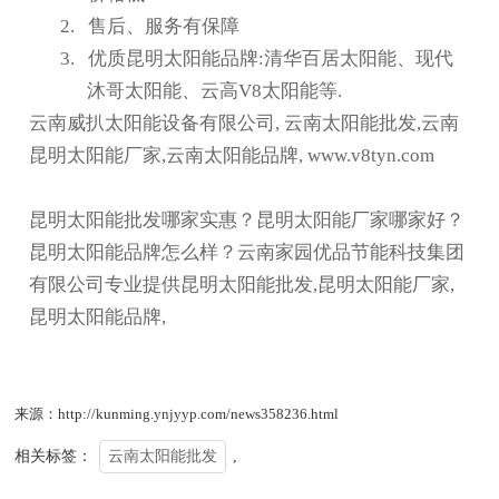
2. 售后、服务有保障
3. 优质
昆明太阳能品牌
:
清华百居太阳能、现代
沐哥太阳能、云高
V8
太阳能等
.
云南威扒太阳能设备有限公司
,
云南太阳能批发
,
云南
昆明太阳能厂家
,
云南太阳能品牌
,
www.v8tyn.com
昆明太阳能批发哪家实惠？昆明太阳能厂家哪家好？
昆明太阳能品牌怎么样？云南家园优品节能科技集团
有限公司专业提供昆明太阳能批发,昆明太阳能厂家,
昆明太阳能品牌,
来源：http://kunming.ynjyyp.com/news358236.html
相关标签：
云南太阳能批发
,