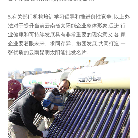
5.有关部门机构培训学习倡导和推进良性竞争
.
以上办
法对于提升当前云南省太阳能企业整体形象
,
促进 行
业健康和可持续发展具有非常重要的现实意义
.
各 家
企业要着眼未来、求同存异、抱团发展
,
共同打造 一
张优质的云南
昆明太阳能批发
名片
.