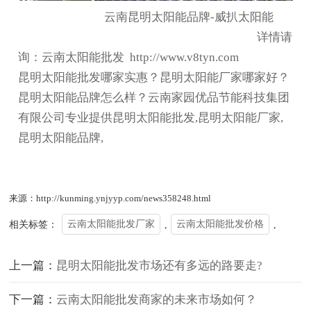
云南
昆明太阳能品牌
-威扒太阳能
详情请
询：云南太阳能批发
http://www.v8tyn.com
昆明太阳能批发哪家实惠？昆明太阳能厂家哪家好？
昆明太阳能品牌怎么样？云南家园优品节能科技集团
有限公司专业提供昆明太阳能批发,昆明太阳能厂家,
昆明太阳能品牌,
来源：http://kunming.ynjyyp.com/news358248.html
相关标签：
云南太阳能批发厂家
,
云南太阳能批发价格
,
上一篇：
昆明太阳能批发市场还有多远的路要走?
下一篇：
云南太阳能批发商家的未来市场如何？