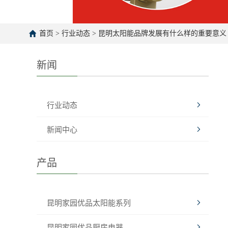
首页
>
行业动态
>
昆明太阳能品牌发展有什么样的重要意义
新闻
行业动态
新闻中心
产品
昆明家园优品太阳能系列
昆明家园优品厨房电器