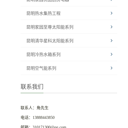
昆明热水集热工程
昆明家园至尊太阳能系列
昆明清华星科太阳能系列
昆明冷热水箱系列
昆明空气能系列
联系我们
联系人：角先生
电话：13888443850
邮箱：310171300@qq.com