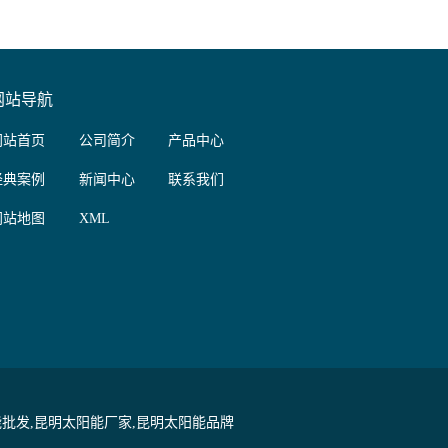
网站导航
网站首页
公司简介
产品中心
经典案例
新闻中心
联系我们
网站地图
XML
批发,昆明太阳能厂家,昆明太阳能品牌