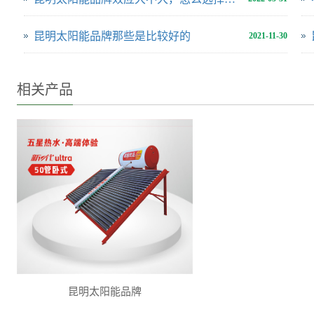
昆明太阳能品牌那些是比较好的
2021-11-30
相关产品
昆明太阳能品牌