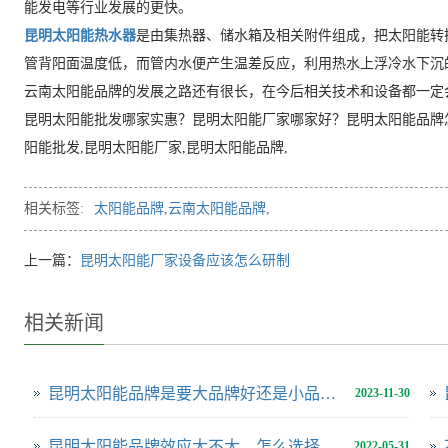
能发电等行业发展的更快。
昆明太阳能热水器
是由集热器、储水箱及相关附件组成，把太阳能转
管背阳面温度低，而管内水便产生温差反应，利用热水上浮冷水下沉
云南太阳能品牌的发展之路还有很长，在今后相关技术和设备都一定
昆明太阳能批发哪家实惠？昆明太阳能厂家哪家好？昆明太阳能品牌
阳能批发,昆明太阳能厂家,昆明太阳能品牌,
相关标签:
太阳能品牌
,
云南太阳能品牌
,
上一篇：
昆明太阳能厂家设备应该怎么研制
相关新闻
昆明太阳能品牌是要大品牌好还是小品牌好
2023-11-30
昆明太阳能品牌效应大不大，怎么选择昆明太阳能品牌
2022-05-31