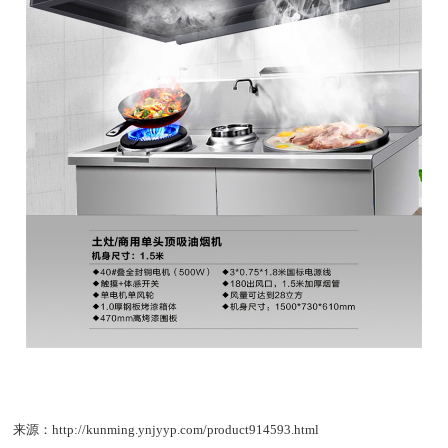
来源：http://kunming.ynjyyp.com/product914593.html