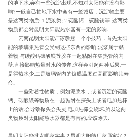
的地下水,会有一些沉淀出现,不知对太阳能有没有影
响?一般自己抽地下水中会有一些城店，沉淀物主要
是这两类物质: 1.泥浆类; 2.碳酸钙、碳酸镁等. 这两类
物质都会对
昆明太阳能热水器
有一定的影响.
云南
昆明太阳能厂家
教您一个小技巧，首先太阳
能的玻璃集热管会受到这些东西的影响:泥浆属于黏
着物,与碳酸钙碳酸镁等胶在一起粘附在集热管的内
壁,直接影响热量对水的传递,这样会引起两种后果,一
是得热水少,二是玻璃管内的镀膜温度过高而影响其寿
命。
一些附着性物质，例如泥浆水，或者沉淀的碳酸
钙、碳酸镁等物质在一起黏附在探头上或者电加热棒
上的话,会导致探头会失灵,电加热棒会烧坏.所以这两
类物质对太阳能热水器都是有害的,应该除去.
昆明太阳能批发哪家实惠？昆明太阳能厂家哪家好？